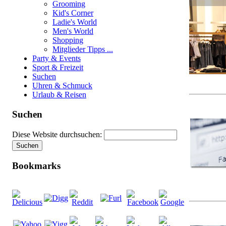
Grooming
Kid's Corner
Ladie's World
Men's World
Shopping
Mitglieder Tipps ...
Party & Events
Sport & Freizeit
Suchen
Uhren & Schmuck
Urlaub & Reisen
Suchen
Diese Website durchsuchen:
Bookmarks