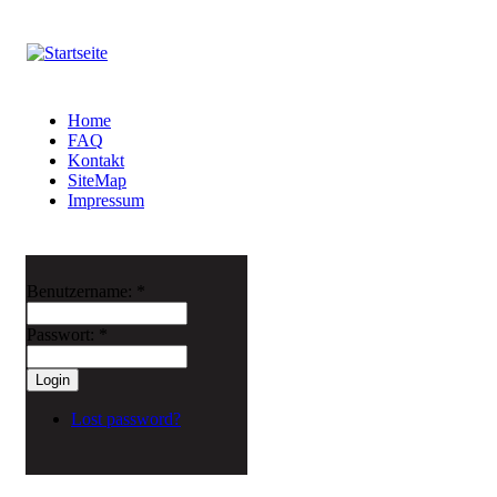
Home
FAQ
Kontakt
SiteMap
Impressum
Benutzername:
*
Passwort:
*
Lost password?