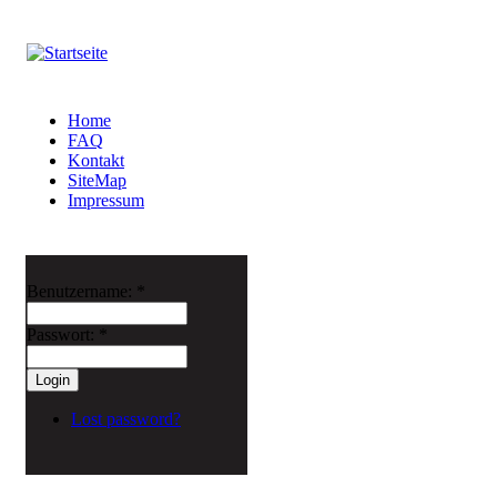
Home
FAQ
Kontakt
SiteMap
Impressum
Benutzername:
*
Passwort:
*
Lost password?