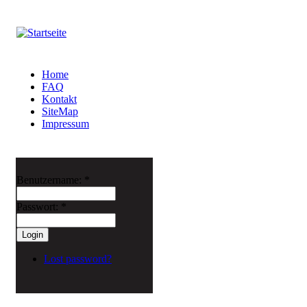
Home
FAQ
Kontakt
SiteMap
Impressum
Benutzername:
*
Passwort:
*
Lost password?